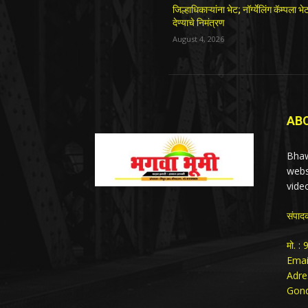
जिल्हाधिकाऱ्यांना भेट; नॉर्ग्येलिंग कॅम्पला भे
देण्याचे निमंत्रण
August 4, 2026
AB
Bhaw
webs
vide
संपाद
मो. 
Emai
Adre
Gond