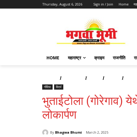
Thursday, August 6, 2026
Sign in / Join
Home
महा
HOME
महाराष्ट्र
क्राइम
राजनीति
र
Home
महाराष्ट्र
क्राइम
राजनीति
राज्य 
गोंदिया
विदर्भ
भुताईटोला (गोरेगाव) ये
लोकार्पण
By
Bhagwa Bhumi
March 2, 2025