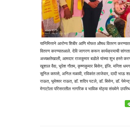
यानिमित्ताने आरोग्य शिबीर आणि मोफत औषध वितरण करण्यात 
वितरण करण्यातआले. देवि जागरण करून कार्यक्रमाची सांगता क
अध्यक्षतेखाली, आमदार राजकुमार बडोले यांच्या शुभ हस्ते करण्
खूशाल वैद्य, भूपेश गौतम, कृष्णकुमार बिसेन, इंजि. मनिश धमगाय
सूनिल कापसे, अनिल मळावी, रविकांत लाजेवार, दादी भाऊ शहा
राऊत, भूमेश्वर राऊत, डाॅ. शदिप पटले, डाॅ. बिसेन, डाॅ. पेमे
मेगाटोला परिसरातील नागरिक व भाविक मोठ्या संख्येने उपस्थि