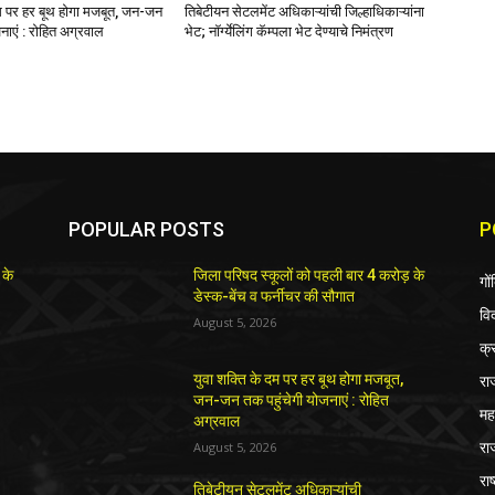
दम पर हर बूथ होगा मजबूत, जन-जन
तिबेटीयन सेटलमेंट अधिकाऱ्यांची जिल्हाधिकाऱ्यांना
नाएं : रोहित अग्रवाल
भेट; नॉर्ग्येलिंग कॅम्पला भेट देण्याचे निमंत्रण
POPULAR POSTS
P
 के
जिला परिषद स्कूलों को पहली बार 4 करोड़ के
गों
डेस्क-बेंच व फर्नीचर की सौगात
विद
August 5, 2026
क्
रा
युवा शक्ति के दम पर हर बूथ होगा मजबूत,
जन-जन तक पहुंचेगी योजनाएं : रोहित
महा
अग्रवाल
रा
August 5, 2026
राष
तिबेटीयन सेटलमेंट अधिकाऱ्यांची