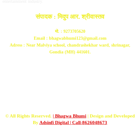
entertainment industry.
संपादक : मिदुप आर. श्रीवास्तव
मो. : 9273705620
Email : bhagwabhumi123@gmail.com
Adress : Near Malviya school, chandrashekhar ward, shrinagar,
Gondia (MH) 441601.
FOLLOW US
© All Rights Reserved.
| Bhagwa Bhumi
| Design and Developed
By
Adsinfi Digital
| Call-8626048673