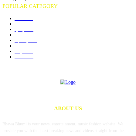
POPULAR CATEGORY
गोंदिया
712
विदर्भ
674
क्राइम
245
राजनीति
190
महाराष्ट्र
142
राज्य समाचार
97
राष्ट्रीय
74
शैक्षणिक
73
ABOUT US
Bhawa Bhumi is your news, entertainment, music fashion website. We
provide you with the latest breaking news and videos straight from the