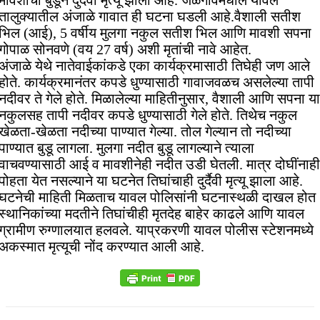
मावशीचा बुडून दुर्दैवी मृत्यू झाला आहे. जळगावमधील यावल
तालुक्यातील अंजाळे गावात ही घटना घडली आहे.वैशाली सतीश
भिल (आई), 5 वर्षीय मुलगा नकुल सतीश भिल आणि मावशी सपना
गोपाळ सोनवणे (वय 27 वर्ष) अशी मृतांची नावे आहेत.
अंजाळे येथे नातेवाईकांकडे एका कार्यक्रमासाठी तिघेही जण आले
होते. कार्यक्रमानंतर कपडे धुण्यासाठी गावाजवळच असलेल्या तापी
नदीवर ते गेले होते. मिळालेल्या माहितीनुसार, वैशाली आणि सपना या
नकुलसह तापी नदीवर कपडे धुण्यासाठी गेले होते. तिथेच नकुल
खेळता-खेळता नदीच्या पाण्यात गेल्या. तोल गेल्यान तो नदीच्या
पाण्यात बुडू लागला. मुलगा नदीत बुडू लागल्याने त्याला
वाचवण्यासाठी आई व मावशीनेही नदीत उडी घेतली. मात्र दोघींनाही
पोहता येत नसल्याने या घटनेत तिघांचाही दुर्दैवी मृत्यू झाला आहे.
घटनेची माहिती मिळताच यावल पोलिसांनी घटनास्थळी दाखल होत
स्थानिकांच्या मदतीने तिघांचीही मृतदेह बाहेर काढले आणि यावल
ग्रामीण रुग्णालयात हलवले. याप्रकरणी यावल पोलीस स्टेशनमध्ये
अकस्मात मृत्यूची नोंद करण्यात आली आहे.