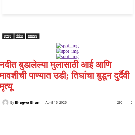
महाराष्ट्र
Home
क्राइम
राजनीति
राज्य समाचार
राष्ट्रीय
विदर्भ
क्राइम
गोंदिया
महाराष्ट्र
नदीत बुडालेल्या मुलासाठी आई आणि
मावशीची पाण्यात उडी; तिघांचा बुडून दुर्दैवी
मृत्यू
By
Bhagwa Bhumi
April 15, 2025
290
0