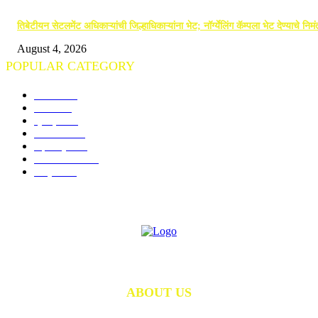
तिबेटीयन सेटलमेंट अधिकाऱ्यांची जिल्हाधिकाऱ्यांना भेट; नॉर्ग्येलिंग कॅम्पला भेट देण्याचे निम
August 4, 2026
POPULAR CATEGORY
गोंदिया
710
विदर्भ
672
क्राइम
244
राजनीति
189
महाराष्ट्र
140
राज्य समाचार
96
राष्ट्रीय
74
ABOUT US