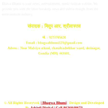
Bhawa Bhumi is your news, entertainment, music fashion website. We
provide you with the latest breaking news and videos straight from the
entertainment industry.
संपादक : मिदुप आर. श्रीवास्तव
मो. : 9273705620
Email : bhagwabhumi123@gmail.com
Adress : Near Malviya school, chandrashekhar ward, shrinagar,
Gondia (MH) 441601.
FOLLOW US
© All Rights Reserved.
| Bhagwa Bhumi
| Design and Developed
By
Adsinfi Digital
| Call-8626048673