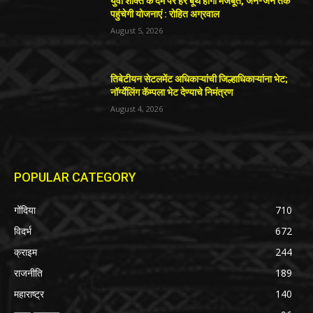
युवा शक्ति के दम पर हर बूथ होगा मजबूत, जन-जन तक
पहुंचेगी योजनाएं : रोहित अग्रवाल
August 5, 2026
तिबेटीयन सेटलमेंट अधिकाऱ्यांची जिल्हाधिकाऱ्यांना भेट;
नॉर्ग्येलिंग कॅम्पला भेट देण्याचे निमंत्रण
August 4, 2026
POPULAR CATEGORY
गोंदिया
710
विदर्भ
672
क्राइम
244
राजनीति
189
महाराष्ट्र
140