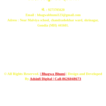
मो. : 9273705620
Email : bhagwabhumi123@gmail.com
Adress : Near Malviya school, chandrashekhar ward, shrinagar,
Gondia (MH) 441601.
FOLLOW US
© All Rights Reserved.
| Bhagwa Bhumi
| Design and Developed
By
Adsinfi Digital
| Call-8626048673