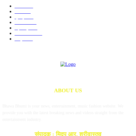
गोंदिया
712
विदर्भ
674
क्राइम
245
राजनीति
190
महाराष्ट्र
142
राज्य समाचार
97
राष्ट्रीय
74
ABOUT US
Bhawa Bhumi is your news, entertainment, music fashion website. We
provide you with the latest breaking news and videos straight from the
entertainment industry.
संपादक : मिदुप आर. श्रीवास्तव