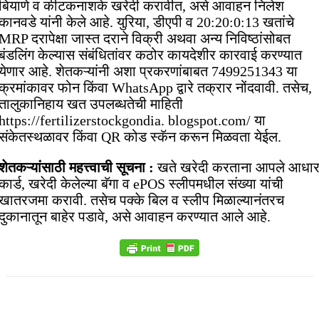
बियाणे व कीटकनाशके खरेदी करावीत, असे आवाहन निलेश
कानवडे यांनी केले आहे. युरिया, डीएपी व 20:20:0:13 खतांचे
MRP दरापेक्षा जास्त दराने विक्री अथवा अन्य निविष्ठांसोबत
बंडलिंग केल्यास संबंधितांवर कठोर कायदेशीर कारवाई करण्यात
येणार आहे. शेतकऱ्यांनी अशा प्रकरणांबाबत 7499251343 या
क्रमांकावर फोन किंवा WhatsApp द्वारे तक्रार नोंदवावी. तसेच,
तालुकानिहाय खत उपलब्धतेची माहिती
https://fertilizerstockgondia. blogspot.com/ या
संकेतस्थळावर किंवा QR कोड स्कॅन करून मिळवता येईल.
शेतकऱ्यांसाठी महत्त्वाची सूचना :
खते खरेदी करताना आपले आधा
कार्ड, खरेदी केलेल्या बॅगा व ePOS स्लीपमधील संख्या यांची
खातरजमा करावी. तसेच पक्के बिल व स्लीप मिळाल्यानंतरच
दुकानातून बाहेर पडावे, असे आवाहन करण्यात आले आहे.