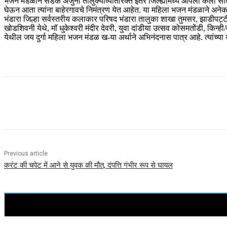
भजन मंडळाने सडक अर्जुनी तालुक्याव्यतिरिक्त इतर जिल्ह्यांमध्ये आपली कला स
घेऊन आता त्यांना बाहेरगावचे निमंत्रण येत आहेत. या महिला भजन मंडळाने अनेक
भंडारा जिल्हा सर्वस्तरीय कलाकार परिषद भंडारा तालुका शाखा तुमसर, झाडीपट्ट
खोडशिवनी येथे, माॅ धुकेश्वरी मंदीर देवरी, युवा दांडीया उत्सव कोसमतोंडी, 
येथील जय दुर्गा महिला भजन मंडळ ख-या अर्थाने अभिनंदनास पात्र आहे. त्यांच्या 
Share
Previous article
करंट की चपेट में आने से युवक की मौत, दंपत्ति गंभीर रूप से घायल