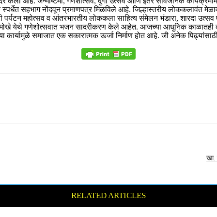
ादर केली आहे. जन्माष्टमी, गणेशोत्सव, दुर्गा उत्सव आणि इतर सार्वजनिक कार्यक्
 स्पर्धेत सहभाग नोंदवून प्रमाणपत्र मिळविले आहे. जिल्हास्तरीय लोककलावंत मेळ
ी पर्यटन महोत्सव व आंतरभारतीय लोककला साहित्य संमेलन भंडारा, शारदा उत्सव एक
किन्ही/मोखे येथे गणेशोत्सवात भजन सादरीकरण केले आहेत. आजच्या आधुनिक काळातह
या कार्यामुळे समाजात एक सकारात्मक ऊर्जा निर्माण होत आहे. जी अनेक पिढ्यांसाठी
खा. 
RELATED ARTICLES