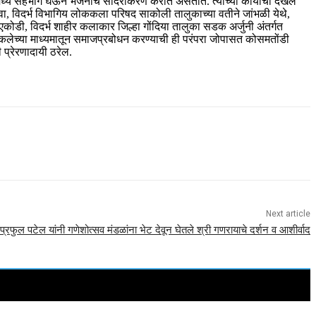
रमामध्ये सहभाग घेऊन भजनाचे सादरीकरण करीत असतात. त्यांच्या कार्याची दखल
ावा, विदर्भ विभागिय लोककला परिषद साकोली तालुकाच्या वतीने जांभळी येथे,
ोडी, विदर्भ शाहीर कलाकार जिल्हा गोंदिया तालुका सडक अर्जुनी अंतर्गत
ी कलेच्या माध्यमातून समाजप्रबोधन करण्याची ही परंपरा जोपासत कोसमतोंडी
 प्रेरणादायी ठरेल.
Next article
प्रफुल पटेल यांनी गणेशोत्सव मंडळांना भेट देवून घेतले श्री गणरायाचे दर्शन व आशीर्वाद