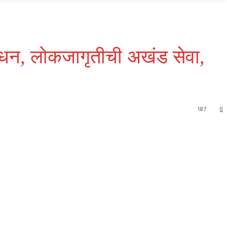
बोधन, लोकजागृतीची अखंड सेवा,
187
0