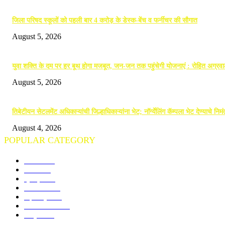
जिला परिषद स्कूलों को पहली बार 4 करोड़ के डेस्क-बेंच व फर्नीचर की सौगात
August 5, 2026
युवा शक्ति के दम पर हर बूथ होगा मजबूत, जन-जन तक पहुंचेगी योजनाएं : रोहित अग्रव
August 5, 2026
तिबेटीयन सेटलमेंट अधिकाऱ्यांची जिल्हाधिकाऱ्यांना भेट; नॉर्ग्येलिंग कॅम्पला भेट देण्याचे निम
August 4, 2026
POPULAR CATEGORY
गोंदिया
710
विदर्भ
672
क्राइम
244
राजनीति
189
महाराष्ट्र
140
राज्य समाचार
96
राष्ट्रीय
74