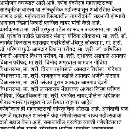
आयोजन करण्यात आले आहे.‌ गणेश वंदनेसह महाराष्ट्राच्या
सांस्कृतिक वारसा या सांस्कृतिक महोत्सवातून अधोरेखित केला
जाणार आहे. महोत्सवात जिल्ह्यातील नागरीकांनी सहभागी होण्याचे
आवाहन जिल्हाधिकारी प्रजित नायर यांनी केले आहे.
कार्यक्रमात मा. श्री प्रफुल पटेल खासदार राज्यसभा, मा. श्री.
डॉ. प्रशांत पडोळे खासदार भंडारा गोंदिया लोकसभा, मा. श्री. डॉ.
नामदेव किरसान खासदार गडचिरोली-चिमूर लोकसभा, मा. श्री.
डॉ. परिणय फुके आमदार विधान परीषद, मा. श्री. डॉ. अभिजित
वंजारी आमदार विधान परीषद, मा. श्री. सुधाकर अडबाले आमदार
विधान परीषद, मा.श्री. विनोद अग्रवाल आमदार गोंदिया
विधानसभा, मा. श्री. विजय रहांगडाले आमदार तिरोडा- गोरेगाव
विधानसभा, मा. श्री. राजकुमार बडोले आमदार अर्जूनी मोरगाव
विधानसभा, मा. श्री. संजय पुराम आमदार आमगाव देवरी
विधानसभा, मा. श्री लायकराम भेंडारकर अध्यक्ष जिल्हा परीषद
गोंदिया, जिल्हाधिकारी मा. श्री. प्रजित नायर,पोलीस अधीक्षक
गोरख भामरे प्रामुख्याने उपस्थित राहणार आहेत.
गणेशोत्सव ही महाराष्ट्राची सांस्कृतिक ओळख आहे. आनंदाची बाब
म्हणजे महाराष्ट्र शासनाने यंदा गणेशोत्सवाला राज्य महोत्सवाचा
दर्जा बहाल केला आहे. समाजातील प्रत्येक व्यक्ती गणेशोत्सवात
सहभागी होत असते. लोकांच्या धार्मीक भावनेला अनुसरूनच