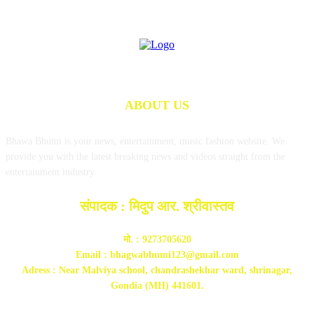
ABOUT US
Bhawa Bhumi is your news, entertainment, music fashion website. We
provide you with the latest breaking news and videos straight from the
entertainment industry.
संपादक : मिदुप आर. श्रीवास्तव
मो. : 9273705620
Email : bhagwabhumi123@gmail.com
Adress : Near Malviya school, chandrashekhar ward, shrinagar,
Gondia (MH) 441601.