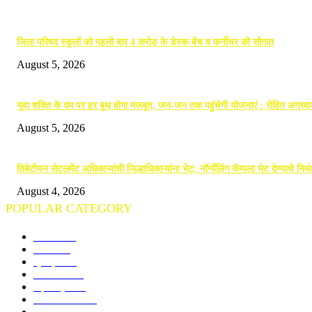
POPULAR POSTS
जिला परिषद स्कूलों को पहली बार 4 करोड़ के डेस्क-बेंच व फर्नीचर की सौगात
August 5, 2026
युवा शक्ति के दम पर हर बूथ होगा मजबूत, जन-जन तक पहुंचेगी योजनाएं : रोहित अग्रव
August 5, 2026
तिबेटीयन सेटलमेंट अधिकाऱ्यांची जिल्हाधिकाऱ्यांना भेट; नॉर्ग्येलिंग कॅम्पला भेट देण्याचे निम
August 4, 2026
POPULAR CATEGORY
गोंदिया
710
विदर्भ
672
क्राइम
244
राजनीति
189
महाराष्ट्र
140
राज्य समाचार
96
राष्ट्रीय
74