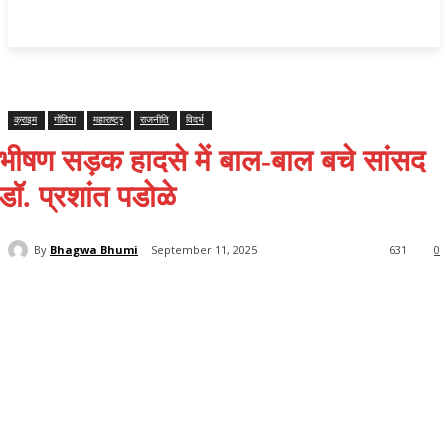
महाराष्ट्र
Home
क्राइम
राजनीति
राज्य समाचार
राष्ट्रीय
विदर्भ
क्राइम
गोंदिया
महाराष्ट्र
राजनीति
विदर्भ
भीषण सड़क हादसे में बाल-बाल बचे सांसद
डॉ. प्रशांत पडोळे
By
Bhagwa Bhumi
September 11, 2025
631
0