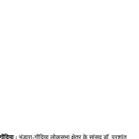
गोंदिया :
भंडारा-गोंदिया लोकसभा क्षेत्र के सांसद डॉ. प्रशांत