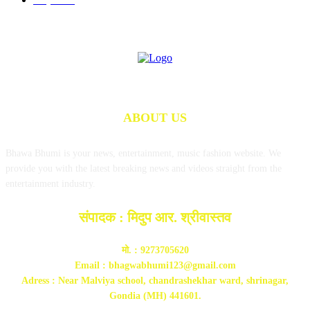
ABOUT US
Bhawa Bhumi is your news, entertainment, music fashion website. We
provide you with the latest breaking news and videos straight from the
entertainment industry.
संपादक : मिदुप आर. श्रीवास्तव
मो. : 9273705620
Email : bhagwabhumi123@gmail.com
Adress : Near Malviya school, chandrashekhar ward, shrinagar,
Gondia (MH) 441601.