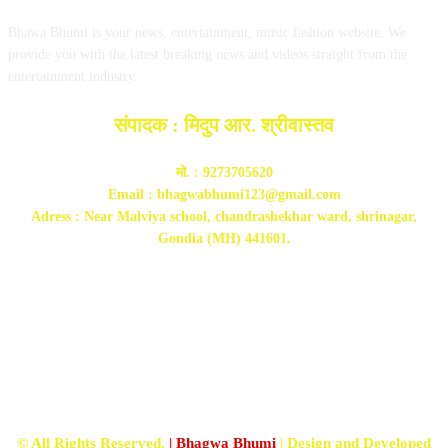
Bhawa Bhumi is your news, entertainment, music fashion website. We
provide you with the latest breaking news and videos straight from the
entertainment industry.
संपादक : मिदुप आर. श्रीवास्तव
मो. : 9273705620
Email : bhagwabhumi123@gmail.com
Adress : Near Malviya school, chandrashekhar ward, shrinagar,
Gondia (MH) 441601.
FOLLOW US
© All Rights Reserved.
| Bhagwa Bhumi
| Design and Developed