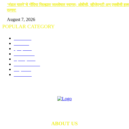
‘मंडल यात्रे’चे गोंदिया जिल्ह्यात जल्लोषात स्वागत; ओबीसी, व्हीजेएनटी अन् एसबीसी हक्क
एल्गार!
August 7, 2026
POPULAR CATEGORY
गोंदिया
713
विदर्भ
675
क्राइम
245
राजनीति
191
महाराष्ट्र
143
राज्य समाचार
98
राष्ट्रीय
74
शैक्षणिक
73
ABOUT US