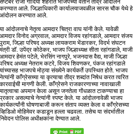
सप्टेंबर रोजी गोंदिया शहरात भाजपच्या वतीने तीव्र आंदोलन
करण्यात आले. जिल्हाधिकारी कार्यालयाजवळील सारस चौक येथे हे
आंदोलन करण्यात आले.
या आंदोलनाचे नेतृत्व आमदार चित्रा वाघ यांनी केले. यावेळी
आमदार विनोद अग्रवाल, आमदार विजय रहांगडाले, आमदार संजय
पुराम, जिल्हा परिषद अध्यक्ष लायकराम भेंडारकर, विदर्भ संघटन
मंत्री डॉ. उपेंद्र कोठेकर, भाजप जिल्हाध्यक्ष सीता रहांगडाले, माजी
आमदार हेमंत पटेले, भेरसिंग नागपुरे, भजनदास वैद्य, माजी जिल्हा
परिषद अध्यक्ष नेतराम कटरे, विजय शिवणकर, पंकज रहांगडाले
यांच्यासह भाजपचे मोठ्या संख्येने कार्यकर्ते उपस्थित होते. भाजप
नेत्यांनी काँग्रेसच्या या कृत्याचा तीव्र शब्दांत निषेध करत त्वरित
कारवाईची मागणी केली. काँग्रेसने राजकारणाच्या नावाखाली
मातृत्वाचा अपमान केला असून जनतेला गोंधळात टाकण्याचा हा
प्रकार असल्याचे नेत्यांनी स्पष्ट केले. या आंदोलनावेळी भाजप
कार्यकर्त्यांनी घोषणाबाजी करून संताप व्यक्त केला व काँग्रेसच्या
व्हिडिओ मोहिमेवर कडाडून हल्ला चढवला. तसेच या संदर्भातील
निवेदन पोलिस अधीक्षकांना देण्यात आले.