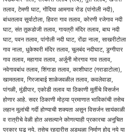
तलाव, टेमणी घाट, गोंदिया आमगाव रोड (पांगोली नदी),
बांधतलाव सुर्याटोला, हिवरा गाव तलाव, कोरणी रजेगाव नदी
घाट, संत तुकडोजी तलाव, गायत्री मंदिर तलाव, बाघ नदी
घाट, पवन तलाव, पांगोली नदी घाट, रोंढा नाला, साखरीटोला
गाव नाला, धुकेश्वरी मंदिर तलाव, चुलबंद नदीघाट, डुग्गीपार
गाव तलाव, महागाव तलाव, अर्जुनी मोरगाव गाव तलाव,
नवेगावबांध तलाव, शिंगाडा तलाव, काशीघाट (गराडाटोला),
खामतलाव, गिरजाबाई शाळेजवळील तलाव, कवलेवाडा,
पांगळी, मुंडीपार, एकोडी तलाव या ठिकाणी मुर्तीचे विसर्जन
होणार आहे. सदर ठिकाणी मोठ्या प्रमाणात भाविकांची तसेच
लहान मुलांची गर्दी होण्याची शक्यता असुन विसर्जन सायंकाळी
व रात्रीचे वेळी होत असल्याने कोणत्याही प्रकारचा अनुचित
प्रकार घडू नये. तसेच रहदारीस अडथळा निर्माण होवू नये या