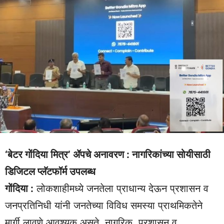
‘बेटर गोंदिया मित्र’ ॲपचे अनावरण : नागरिकांच्या सोयीसाठी
डिजिटल प्लॅटफॉर्म उपलब्ध
गोंदिया :
लोकशाहीमध्ये जनतेला प्राधान्य देऊन प्रशासन व
जनप्रतिनिधी यांनी जनतेच्या विविध समस्या प्राथमिकतेने
मार्गी लावणे आवश्यक असते. नागरिक, प्रशासन व