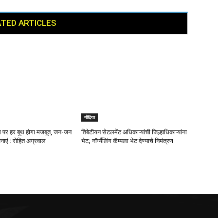
TED ARTICLES
गोंदिया
दम पर हर बूथ होगा मजबूत, जन-जन
तिबेटीयन सेटलमेंट अधिकाऱ्यांची जिल्हाधिकाऱ्यांना
नाएं : रोहित अग्रवाल
भेट; नॉर्ग्येलिंग कॅम्पला भेट देण्याचे निमंत्रण