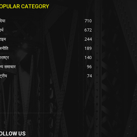
OPULAR CATEGORY
दिया
710
र्भ
672
राइम
244
जनीति
189
राष्ट्र
140
ज्य समाचार
96
्ट्रीय
74
OLLOW US