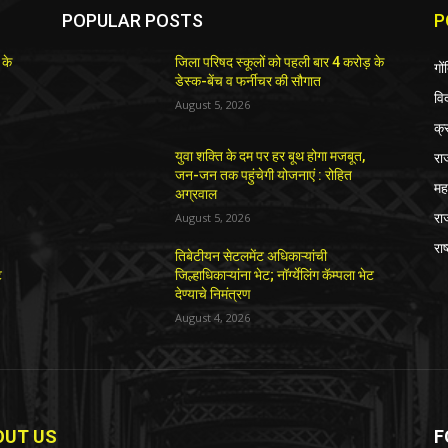
POPULAR POSTS
P
 के
जिला परिषद स्कूलों को पहली बार 4 करोड़ के
गों
डेस्क-बेंच व फर्नीचर की सौगात
विद
August 5, 2026
क्
रा
युवा शक्ति के दम पर हर बूथ होगा मजबूत,
जन-जन तक पहुंचेगी योजनाएं : रोहित
महा
अग्रवाल
रा
August 5, 2026
राष
तिबेटीयन सेटलमेंट अधिकाऱ्यांची
ट
जिल्हाधिकाऱ्यांना भेट; नॉर्ग्येलिंग कॅम्पला भेट
देण्याचे निमंत्रण
August 4, 2026
OUT US
F