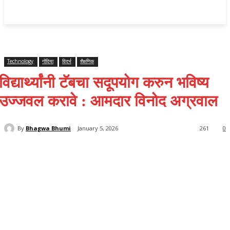
महाराष्ट्र
Home
क्राइम
राजनीति
राज्य समाचार
राष्ट्रीय
विदर्भ
Technology
गोंदिया
विदर्भ
शैक्षणिक
विद्यार्थ्यांनी टॅबचा सदूपयोग करुन भविष्य
उज्जवल करावे : आमदार विनोद अग्रवाल
By
Bhagwa Bhumi
January 5, 2026
261
0