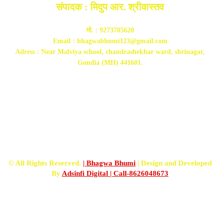
संपादक : मिदुप आर. श्रीवास्तव
मो. : 9273705620
Email : bhagwabhumi123@gmail.com
Adress : Near Malviya school, chandrashekhar ward, shrinagar,
Gondia (MH) 441601.
FOLLOW US
© All Rights Reserved.
| Bhagwa Bhumi
| Design and Developed
By
Adsinfi Digital
| Call-8626048673