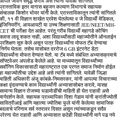
आपले जीवन समृद्ध करावे असे त्यांनी यावेळी सांगितले.
प्रास्ताविक इतर मागास बहुजन कल्याण विभागाचे सहायक
संचालक किशोर भोयर यांनी केले. प्रास्ताविकातून त्यांनी सांगितले
की, ११ वी विज्ञान शाखेत प्रवेश घेतलेल्या व जे विद्यार्थी मेडिकल,
इंजिनियरींग, आयआयटी या उच्च शिक्षणासाठी JEE/NEET/MH-
CET ची परीक्षा देत आहेत. परंतू गरीब विद्यार्थी महागडे कोचिंग
क्लास लावू शकत नाही, अशा विद्यार्थ्यांसाठी महाज्योतीने ऑनलाईन
प्रशिक्षण सुरु केले असून पात्र विद्यार्थ्यांना मोफत टॅब देण्याचा
निर्णय घेतला. तसेच यासोबत दररोज 6 GB इंटरनेट डेटा
विद्यार्थ्यांना मोफत देण्यात येतो. या टॅब मध्ये संबंधित अभ्यासक्रमाचे
सॉफ्टवेअर अपलोड केलेले आहे. या माध्यमातून विद्यार्थ्यांच्या
सर्वांगिण विकासास‌ाठी महाराष्ट्रात एक प्रगत समाज निर्माण होईल
हा महाज्योतीचा उद्देश आहे असे त्यांनी सांगितले. यावेळी जिल्हा
माहिती अधिकारी अंजू कांबळे-निमसरकर, यांनी आपल्या विचाराच्या
कक्षा वृंदावण्याचे काम विद्यार्थ्यांनी अभ्यासासोबत करावे, यासह
सामान्य विज्ञान रोजच्या घडामोडींची माहिती ही घेत राहावी असे
मार्गदर्शन केले. सहायक प्राध्यापिका दिशा गेडाम यांनी क्रांतीज्योत
सावित्रीआई आणि महात्मा ज्योतिबा फुले यांनी केलेल्या सामाजिक
बदलाचे परिणाम सर्व स्तरावर दिसत असून त्यांच्याकडून सदैव
प्रेरणा घेत राहावी आणि अभ्यासात कुठेही विद्यार्थ्यांनी मागे पडू नये