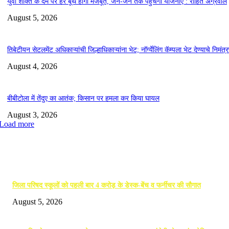
युवा शक्ति के दम पर हर बूथ होगा मजबूत, जन-जन तक पहुंचेगी योजनाएं : रोहित अग्रवाल
August 5, 2026
तिबेटीयन सेटलमेंट अधिकाऱ्यांची जिल्हाधिकाऱ्यांना भेट; नॉर्ग्येलिंग कॅम्पला भेट देण्याचे निमंत्
August 4, 2026
बीबीटोला में तेंदुए का आतंक; किसान पर हमला कर किया घायल
August 3, 2026
Load more
EDITOR PICKS
जिला परिषद स्कूलों को पहली बार 4 करोड़ के डेस्क-बेंच व फर्नीचर की सौगात
August 5, 2026