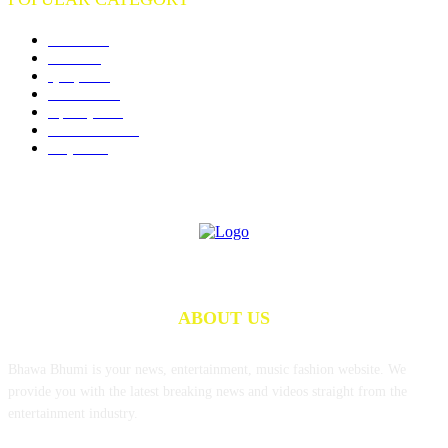
गोंदिया
710
विदर्भ
672
क्राइम
244
राजनीति
189
महाराष्ट्र
140
राज्य समाचार
96
राष्ट्रीय
74
ABOUT US
Bhawa Bhumi is your news, entertainment, music fashion website. We
provide you with the latest breaking news and videos straight from the
entertainment industry.