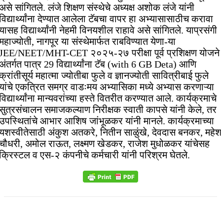
असे सांगितले. लंजे शिक्षण संस्थेचे अध्यक्ष अशोक लंजे यांनी
विद्यार्थ्यांना देण्यात आलेला टॅबचा वापर हा अभ्यासासाठीच करावा
यासह विद्यार्थ्यांनी नेहमी विनयशील राहावे असे सांगितले. याप्रसंगी
महाज्योती, नागपूर या संस्थेमार्फत राबविण्यात येणा-या
JEE/NEET/MHT-CET २०२५-२७ परीक्षा पूर्व प्रशिक्षण योजने
अंतर्गत पात्र 29 विद्यार्थ्यांना टॅब (with 6 GB Deta) आणि
क्रांतीसूर्य महात्मा ज्योतीबा फुले व ज्ञानज्योती सावित्रीबाई फुले
यांचे एकत्रित समग्र वाडःमय अभ्यासिका मध्ये अभ्यास करणाऱ्या
विद्यार्थ्यांना मान्यवरांच्या हस्ते वितरीत करण्यात आले. कार्यक्रमाचे
सुत्रसंचालन समाजकल्याण निरीक्षक स्वाती कापसे यांनी केले, तर
उपस्थितांचे आभार आशिष जांभूळकर यांनी मानले. कार्यक्रमाच्या
यशस्वीतेसाठी अंकुश अतकरे, नितीन साळुंखे, देवदास बनकर, महे
चौधरी, अमोल राऊत, लक्ष्मण खेडकर, राजेश मुधोळकर यांचेसह
क्रिस्टल व एस-२ कंपनीचे कर्मचारी यांनी परिश्रम घेतले.