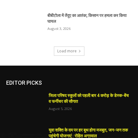
बीबीटोला में तेंदुए का आतंक; किसान पर हमला कर किया
घायल
August 3, 2026
Load more
EDITOR PICKS
जिला परिषद स्कूलों को पहली बार 4 करोड़ के डेस्क-बेंच
व फर्नीचर की सौगात
August 5, 2026
युवा शक्ति के दम पर हर बूथ होगा मजबूत, जन-जन तक
पहुंचेगी योजनाएं : रोहित अग्रवाल