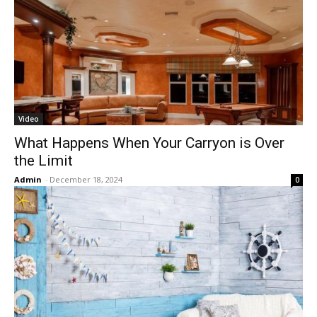
Video
What Happens When Your Carryon is Over
the Limit
Admin
-
December 18, 2024
0