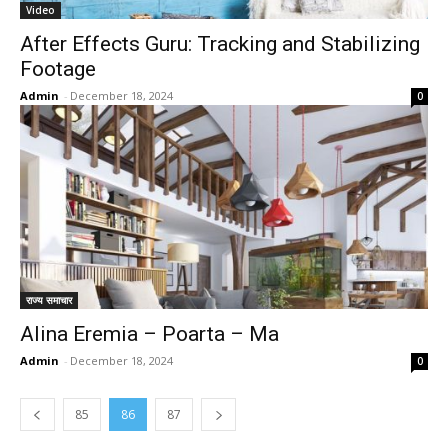
Video
After Effects Guru: Tracking and Stabilizing
Footage
Admin
-
December 18, 2024
0
राज्य समाचार
Alina Eremia – Poarta – Ma
Admin
-
December 18, 2024
0
85
86
87