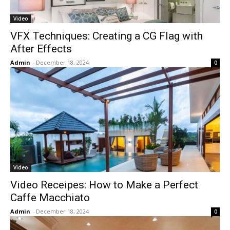
Video
VFX Techniques: Creating a CG Flag with
After Effects
Admin
-
December 18, 2024
0
Video
Video Receipes: How to Make a Perfect
Caffe Macchiato
Admin
-
December 18, 2024
0