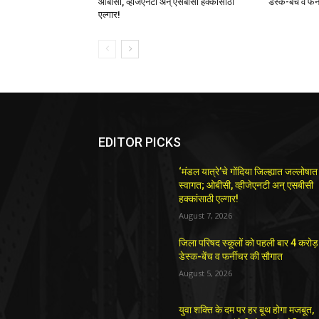
ओबीसी, व्हीजेएनटी अन् एसबीसी हक्कांसाठी
डेस्क-बेंच व फर
एल्गार!
EDITOR PICKS
‘मंडल यात्रे’चे गोंदिया जिल्ह्यात जल्लोषात
स्वागत; ओबीसी, व्हीजेएनटी अन् एसबीसी
हक्कांसाठी एल्गार!
August 7, 2026
जिला परिषद स्कूलों को पहली बार 4 करोड़
डेस्क-बेंच व फर्नीचर की सौगात
August 5, 2026
युवा शक्ति के दम पर हर बूथ होगा मजबूत,