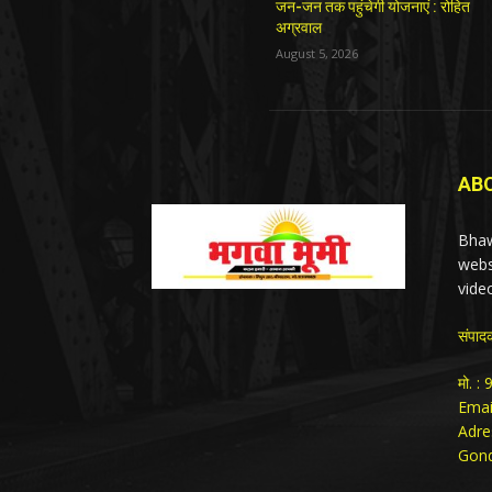
जन-जन तक पहुंचेगी योजनाएं : रोहित
अग्रवाल
August 5, 2026
AB
Bhaw
webs
vide
संपाद
मो. 
Emai
Adre
Gond