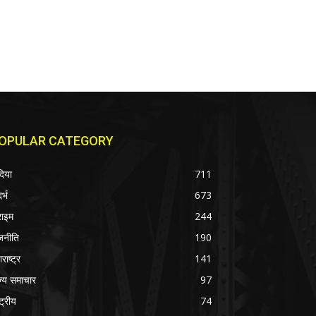
OPULAR CATEGORY
दिया
711
र्भ
673
राइम
244
जनीति
190
राष्ट्र
141
ज्य समाचार
97
्ट्रीय
74