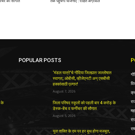
्नीचर की सौगात
तक पहुंचेगी योजनाएं : रोहित अग्रवाल
POPULAR POSTS
P
‘मंडल यात्रे’चे गोंदिया जिल्ह्यात जल्लोषात
गों
स्वागत; ओबीसी, व्हीजेएनटी अन् एसबीसी
विद
हक्कांसाठी एल्गार!
August 7, 2026
क्
रा
 के
जिला परिषद स्कूलों को पहली बार 4 करोड़ के
डेस्क-बेंच व फर्नीचर की सौगात
महा
August 5, 2026
रा
राष
युवा शक्ति के दम पर हर बूथ होगा मजबूत,