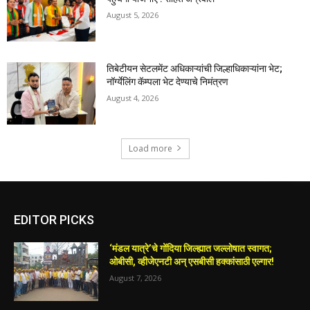
August 5, 2026
तिबेटीयन सेटलमेंट अधिकाऱ्यांची जिल्हाधिकाऱ्यांना भेट;
नॉर्ग्येलिंग कॅम्पला भेट देण्याचे निमंत्रण
August 4, 2026
Load more
EDITOR PICKS
‘मंडल यात्रे’चे गोंदिया जिल्ह्यात जल्लोषात स्वागत;
ओबीसी, व्हीजेएनटी अन् एसबीसी हक्कांसाठी एल्गार!
August 7, 2026