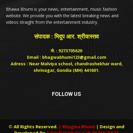
Bhawa Bhumi is your news, entertainment, music fashion
website. We provide you with the latest breaking news and
videos straight from the entertainment industry.
संपादक : मिदुप आर. श्रीवास्तव
मो. : 9273705620
Email : bhagwabhumi123@gmail.com
Adress : Near Malviya school, chandrashekhar ward,
shrinagar, Gondia (MH) 441601.
FOLLOW US
© All Rights Reserved.
| Bhagwa Bhumi
| Design and
Developed By
Adsinfi Digital
| Call-8626048673