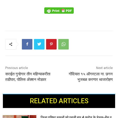
Previous article
Next article
सराईत गुन्हेगार तीन महिन्याकरीता
गोंदियात १५ ऑगस्टला ना. छगन
तडीपार; पोलिस ॲक्शन मोडवर
भुजबळ करणार ध्वजारोहण
RELATED ARTICLES
जिला परिषद स्कूलों को पहली बार 4 करोड़ के डेस्क-बेंच व