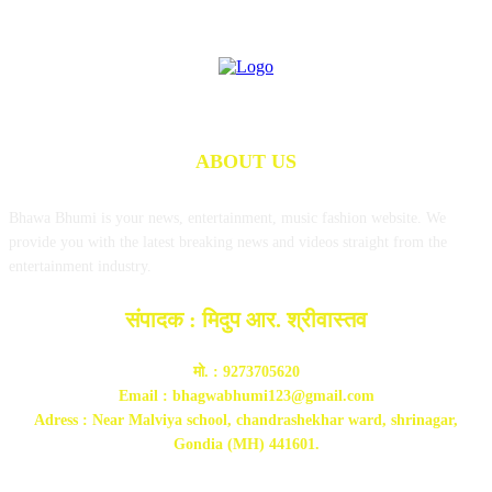
ABOUT US
Bhawa Bhumi is your news, entertainment, music fashion website. We
provide you with the latest breaking news and videos straight from the
entertainment industry.
संपादक : मिदुप आर. श्रीवास्तव
मो. : 9273705620
Email : bhagwabhumi123@gmail.com
Adress : Near Malviya school, chandrashekhar ward, shrinagar,
Gondia (MH) 441601.