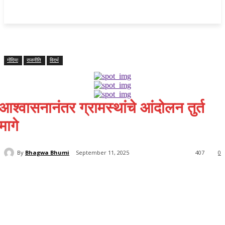
महाराष्ट्र
Home
क्राइम
राजनीति
राज्य समाचार
राष्ट्रीय
विदर्भ
गोंदिया
राजनीति
विदर्भ
आश्वासनानंतर ग्रामस्थांचे आंदोलन तुर्त
मागे
By
Bhagwa Bhumi
September 11, 2025
407
0