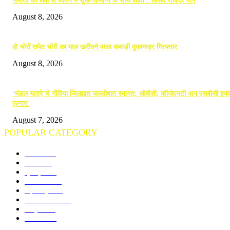
गौमाता की सेवा से जीवन में सुख-सौभाग्य के साथ शांति : सांसद राजेंद्र जैन
August 8, 2026
दो चोरों समेत चोरी का माल खरीदने वाला कबाड़ी दुकानदार गिरफ्तार
August 8, 2026
‘मंडल यात्रे’चे गोंदिया जिल्ह्यात जल्लोषात स्वागत; ओबीसी, व्हीजेएनटी अन् एसबीसी हक्क
एल्गार!
August 7, 2026
POPULAR CATEGORY
गोंदिया
713
विदर्भ
675
क्राइम
245
राजनीति
191
महाराष्ट्र
143
राज्य समाचार
98
राष्ट्रीय
74
शैक्षणिक
73