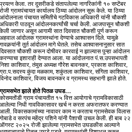
प्रयत्न केला. तर दुसरीकडे संतापलेल्या नागरिकांनी १० सप्टेंबर
रोजी ग्रामपंचायत कार्यालय ठिय्या आंदोलन सुरू केले. या ठिय्या
आंदोलनाला पंचायत समितीचे गटविकास अधिकारी यांनी चौकशी
अधिकारी पाठवून आंदोलनकर्त्यांची चर्चा केली. आजपासून चौकशी
केली जाणार असून आगामी सात दिवसात चौकशी पूर्ण करून
अहवाल आंदोलक ग्रामस्थांना देण्याचे आश्वासन दिले. यामुळे
गावकर्‍यांनी तुर्त आंदोलन मागे घेतले. तसेच आश्वासनानुसार सात
दिवसात चौकशी करून दोषीवर कारवाई न झाल्यास पुन्हा आंदोलन
करण्याचा इशाराही देण्यात आला. या आंदोलनात पं.स.उपसभापती
निशा काशिवार, तंमुस अध्यक्ष गौरेश बावनकर, प्रकाश काशिवार,
ग्रा.प.सदस्य कुंदा मळकाम, शकुंतला काशिवार, संगिता काशिवार,
विनोद काशिवार, विजय बावनकर व ग्रामस्थ सहभागी झाले होते.
ग्रामसभेत झाले होते पितळ उघड…
कोसमतोंडी ग्राम पंचायतीत १५ वित्त आयोगाचे ग्रामविकासाठी
आलेल्या निधी गावविकासावर खर्च न करता अफरातफर करण्यात
आली. विकासकामांच्या नावावर काम न करताच ग्रामसेवक विलास
गोबाडे व सरपंच महेंद्र पशिने यांनी पैशाची उचल केली. ही बाब २२
ऑगस्ट २०२५ रोजी झालेल्या ग्रामसभेत उघडकीस आल्याने
भ्रष्टाचाराचे पितळ उघडे पडले. ग्रामस्थांची दिशाभूल करुन