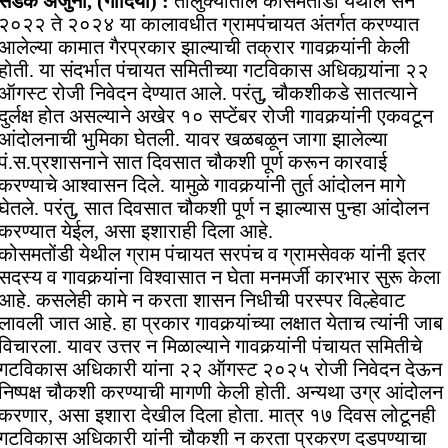
सडक अर्जुनी, (गोंदिया) :
तालुक्यातील कोसमतोंडी येथील सन
२०२२ ते २०२४ या कालावधीत ग्रामपंचायत अंतर्गत करण्यात
आलेल्या कामात गैरप्रकार झाल्याची तक्रार गावकर्‍यांनी केली
होती. या संदर्भात पंचायत समितीच्या गटविकास अधिकार्‍यांना २२
ऑगस्ट रोजी निवेदन देण्यात आले. परंतु, चौकशीकडे सातत्याने
दुर्लक्ष होत असल्याने अखेर १० सप्टेंबर रोजी गावकर्‍यांनी एकवटून
आंदोलनाची भुमिका घेतली. यावर खळबळून जागा झालेल्या
पं.स.प्रशासनाने सात दिवसात चौकशी पूर्ण करून कारवाई
करण्याचे आश्वासन दिले. यामुळे गावकर्‍यांनी तुर्त आंदोलन मागे
घेतले. परंतु, सात दिवसात चौकशी पूर्ण न झाल्यास पुन्हा आंदोलन
करण्यात येईल, असा इशाराही दिला आहे.
कोसमतोंडी येथील ग्राम पंचायत सरपंच व ग्रामसेवक यांनी इतर
सदस्य व गावकर्‍यांना विश्वासात न घेता मनमर्जी कारभार सुरू केला
आहे. कसलेही कामे न करता शासन निधीची परस्पर विल्हेवाट
लावली जात आहे. हा प्रकार गावकर्‍यांच्या लक्षात येताच त्यांनी जाब
विचारला. यावर उत्तर न मिळाल्याने गावकर्‍यांनी पंचायत समितीचे
गटविकास अधिकारी यांना २२ ऑगस्ट २०२५ रोजी निवेदन देऊन
निष्पक्ष चौकशी करण्याची मागणी केली होती. अन्यथा उग्र आंदोलन
करणार, असा इशारा देखील दिला होता. मात्र १७ दिवस लोटूनही
गटविकास अधिकारी यांनी चौकशी न करता प्रकरण दडपण्याचा