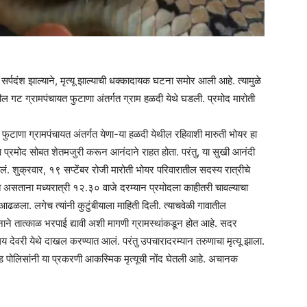
सर्पदंश झाल्याने, मृत्यू झाल्याची धक्कादायक घटना समोर आली आहे. त्यामुळे
गट ग्रामपंचायत फुटाणा अंतर्गत ग्राम हळदी येथे घडली. प्रमोद मारोती
तील फुटाणा ग्रामपंचायत अंतर्गत येणा-या हळदी येथील रहिवाशी मारुती भोयर हा
ा प्रमोद सोबत शेतमजुरी करून आनंदाने राहत होता. परंतु, या सुखी आनंदी
ेलं. शुक्रवार, १९ सप्टेंबर रोजी मारोती भोयर परिवारातील सदस्य रात्रीचे
 असताना मध्यरात्री १२.३० वाजे दरम्यान प्रमोदला काहीतरी चावल्याचा
ळला. लगेच त्यांनी कुटुंबीयाला माहिती दिली. त्याचवेळी गावातील
नाने तात्काळ भरपाई द्यावी अशी मागणी ग्रामस्थांकडून होत आहे. सदर
 देवरी येथे दाखल करण्यात आलं. परंतु उपचारादरम्यान तरुणाचा मृत्यू झाला.
गड पोलिसांनी या प्रकरणी आकस्मिक मृत्यूची नोंद घेतली आहे. अचानक