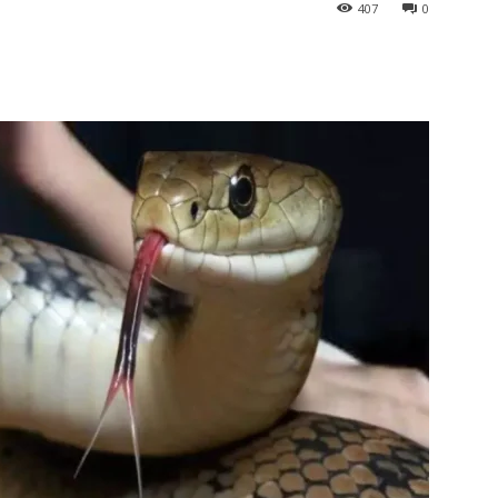
407
0