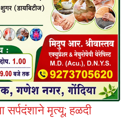
सर्पदंशाने मृत्यू; हळदी