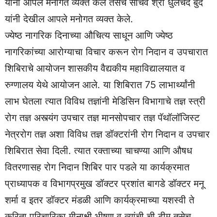
यांनी आपले मनोगत व्यक्त केले तसेच सचिव श्री धुलेचंद बुंदे
यांनी देखील आपले मनोगत व्यक्त केले.
ज्येष्ठ नागरिक दिनाच्या औचित्य साधून आणि ज्येष्ठ
नागरिकांच्या आरोग्याचा विचार करून रोग निदान व उपचारात
शिबिराचे आयोजन शासकीय वैद्यकीय महाविद्यालयात व
रुग्णालय येथे आयोजन आले. या शिबिरात 75 लाभार्थ्यांनी
लाभ घेतला त्यात विविध तज्ञांनी मेडिसिन विभागाचे तज्ञ स्त्री
रोग तज्ञ अस्त्यंग उपचार तज्ञ मानसोपचार तज्ञ पॅथॉलॉजिस्ट
नेत्ररोग तज्ञ अशा विविध तज्ञ डॉक्टरांनी रोग निदान व उपचार
शिबिरात सेवा दिली. त्यात रक्ताच्या चाचण्या आणि औषध
वितरणासह रोग निदान शिबिर पार पडले या कार्यक्रमात
प्राध्यापक व विभागप्रमुख डॉक्टर प्रशांत बागडे डॉक्टर मनू
शर्मा व इतर डॉक्टर मंडळी आणि कार्यक्रमाच्या यशस्वी ते
करिता परिचारिका मीनाक्षी भीषण व त्यांची ची टीम तसेच