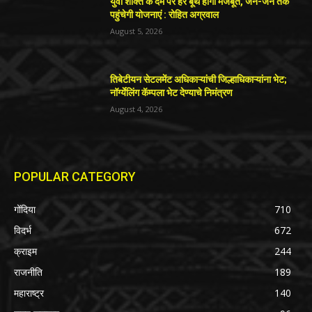
युवा शक्ति के दम पर हर बूथ होगा मजबूत, जन-जन तक
पहुंचेगी योजनाएं : रोहित अग्रवाल
August 5, 2026
तिबेटीयन सेटलमेंट अधिकाऱ्यांची जिल्हाधिकाऱ्यांना भेट;
नॉर्ग्येलिंग कॅम्पला भेट देण्याचे निमंत्रण
August 4, 2026
POPULAR CATEGORY
गोंदिया
710
विदर्भ
672
क्राइम
244
राजनीति
189
महाराष्ट्र
140