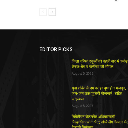
EDITOR PICKS
जिला परिषद स्कूलों को पहली बार 4 करोड़
डेस्क-बेंच व फर्नीचर की सौगात
August 5, 2026
युवा शक्ति के दम पर हर बूथ होगा मजबूत,
जन-जन तक पहुंचेगी योजनाएं : रोहित
अग्रवाल
August 5, 2026
तिबेटीयन सेटलमेंट अधिकाऱ्यांची
जिल्हाधिकाऱ्यांना भेट; नॉर्ग्येलिंग कॅम्पला भे
देण्याचे निमंत्रण