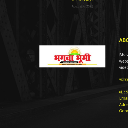
August 4, 2026
AB
Bhaw
webs
vide
संपाद
मो. 
Emai
Adre
Gond