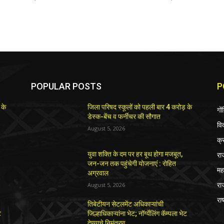
POPULAR POSTS
P
 के
जिला परिषद स्कूलों को पहली बार 4 करोड़ के
गों
डेस्क-बेंच व फर्नीचर की सौगात
विद
August 5, 2026
क्
रा
युवा शक्ति के दम पर हर बूथ होगा मजबूत,
जन-जन तक पहुंचेगी योजनाएं : रोहित
महा
अग्रवाल
रा
August 5, 2026
राष
तिबेटीयन सेटलमेंट अधिकाऱ्यांची
ट
जिल्हाधिकाऱ्यांना भेट; नॉर्ग्येलिंग कॅम्पला भेट
देण्याचे निमंत्रण