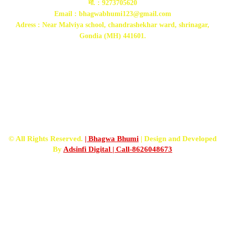
मो. : 9273705620
Email : bhagwabhumi123@gmail.com
Adress : Near Malviya school, chandrashekhar ward, shrinagar,
Gondia (MH) 441601.
FOLLOW US
© All Rights Reserved.
| Bhagwa Bhumi
| Design and Developed
By
Adsinfi Digital
| Call-8626048673