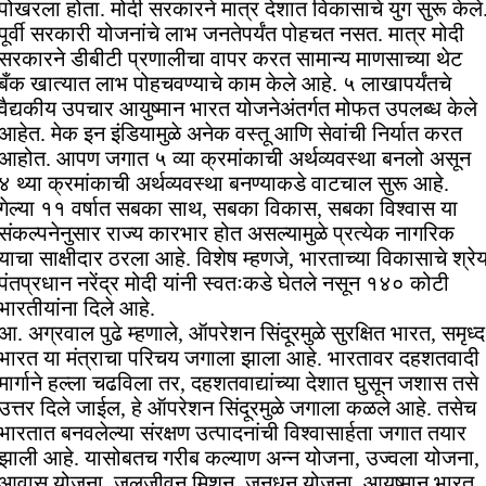
पोखरला होता. मोदी सरकारने मात्र देशात विकासाचे युग सुरू केले
पूर्वी सरकारी योजनांचे लाभ जनतेपर्यंत पोहचत नसत. मात्र मोदी
सरकारने डीबीटी प्रणालीचा वापर करत सामान्य माणसाच्या थेट
बँक खात्यात लाभ पोहचवण्याचे काम केले आहे. ५ लाखापर्यंतचे
वैद्यकीय उपचार आयुष्मान भारत योजनेअंतर्गत मोफत उपलब्ध केले
आहेत. मेक इन इंडियामुळे अनेक वस्तू आणि सेवांची निर्यात करत
आहोत. आपण जगात ५ व्या क्रमांकाची अर्थव्यवस्था बनलो असून
४ थ्या क्रमांकाची अर्थव्यवस्था बनण्याकडे वाटचाल सुरू आहे.
गेल्या ११ वर्षात सबका साथ, सबका विकास, सबका विश्वास या
संकल्पनेनुसार राज्य कारभार होत असल्यामुळे प्रत्येक नागरिक
याचा साक्षीदार ठरला आहे. विशेष म्हणजे, भारताच्या विकासाचे श्रे
पंतप्रधान नरेंद्र मोदी यांनी स्वतःकडे घेतले नसून १४० कोटी
भारतीयांना दिले आहे.
आ. अग्रवाल पुढे म्हणाले, ऑपरेशन सिंदूरमुळे सुरक्षित भारत, समृध्द
भारत या मंत्राचा परिचय जगाला झाला आहे. भारतावर दहशतवादी
मार्गाने हल्ला चढविला तर, दहशतवाद्यांच्या देशात घुसून जशास तसे
उत्तर दिले जाईल, हे ऑपरेशन सिंदूरमुळे जगाला कळले आहे. तसेच
भारतात बनवलेल्या संरक्षण उत्पादनांची विश्वासार्हता जगात तयार
झाली आहे. यासोबतच गरीब कल्याण अन्न योजना, उज्वला योजना,
आवास योजना, जलजीवन मिशन, जनधन योजना, आयुष्मान भारत,