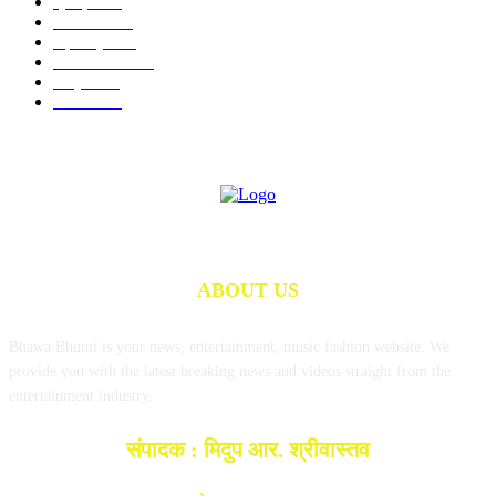
क्राइम
245
राजनीति
190
महाराष्ट्र
142
राज्य समाचार
97
राष्ट्रीय
74
शैक्षणिक
73
ABOUT US
Bhawa Bhumi is your news, entertainment, music fashion website. We
provide you with the latest breaking news and videos straight from the
entertainment industry.
संपादक : मिदुप आर. श्रीवास्तव