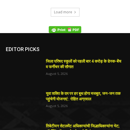
Load more
EDITOR PICKS
जिला परिषद स्कूलों को पहली बार 4 करोड़ के डेस्क-बेंच
व फर्नीचर की सौगात
August 5, 2026
युवा शक्ति के दम पर हर बूथ होगा मजबूत, जन-जन तक
पहुंचेगी योजनाएं : रोहित अग्रवाल
August 5, 2026
तिबेटीयन सेटलमेंट अधिकाऱ्यांची जिल्हाधिकाऱ्यांना भेट;