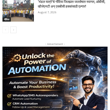
‘मंडल यात्रे’चे गोंदिया जिल्ह्यात जल्लोषात स्वागत; ओबीसी,
व्हीजेएनटी अन् एसबीसी हक्कांसाठी एल्गार!
August 7, 2026
गोंदिया
- Advertisment -