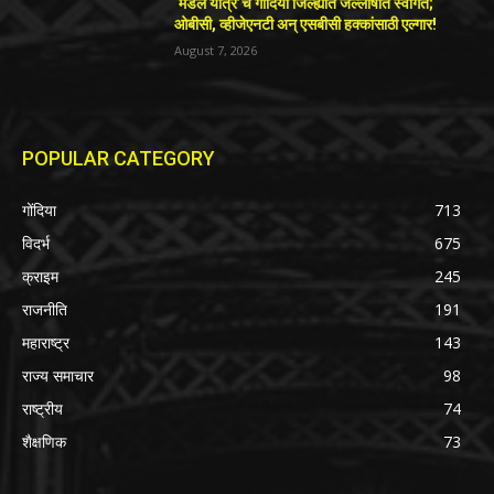
‘मंडल यात्रे’चे गोंदिया जिल्ह्यात जल्लोषात स्वागत;
ओबीसी, व्हीजेएनटी अन् एसबीसी हक्कांसाठी एल्गार!
August 7, 2026
POPULAR CATEGORY
गोंदिया
713
विदर्भ
675
क्राइम
245
राजनीति
191
महाराष्ट्र
143
राज्य समाचार
98
राष्ट्रीय
74
शैक्षणिक
73