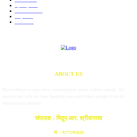
महाराष्ट्र
141
राज्य समाचार
97
राष्ट्रीय
74
शैक्षणिक
73
ABOUT US
Bhawa Bhumi is your news, entertainment, music fashion website. We
provide you with the latest breaking news and videos straight from the
entertainment industry.
संपादक : मिदुप आर. श्रीवास्तव
मो. : 9273705620