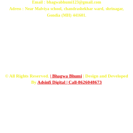
Email : bhagwabhumi123@gmail.com
Adress : Near Malviya school, chandrashekhar ward, shrinagar,
Gondia (MH) 441601.
FOLLOW US
© All Rights Reserved.
| Bhagwa Bhumi
| Design and Developed
By
Adsinfi Digital
| Call-8626048673